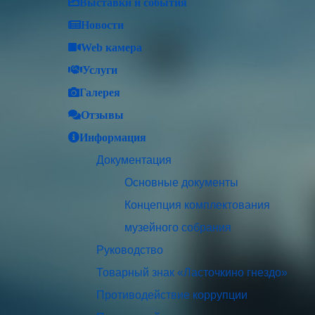
Выставки и события
Новости
Web камера
Услуги
Галерея
Отзывы
Информация
Документация
Основные документы
Концепция комплектования
музейного собрания
Руководство
Товарный знак «Ласточкино гнездо»
Противодействие коррупции