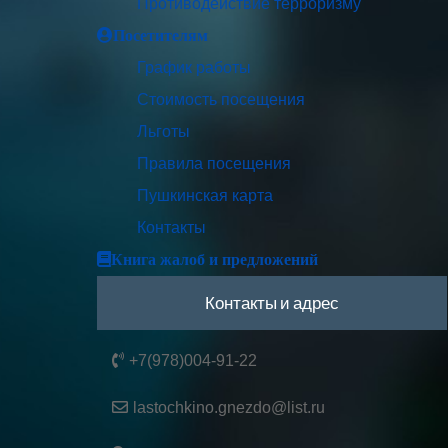
Противодействие терроризму
Посетителям
График работы
Стоимость посещения
Льготы
Правила посещения
Пушкинская карта
Контакты
Книга жалоб и предложений
Контакты и адрес
+7(978)004-91-22
lastochkino.gnezdo@list.ru