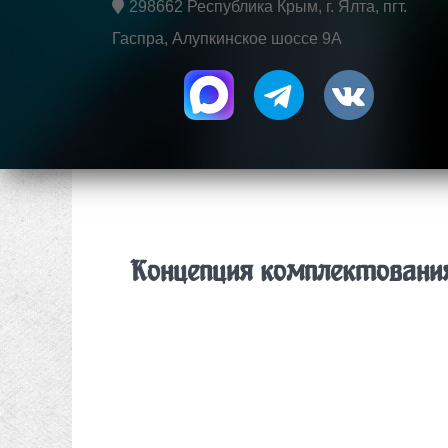
298662 Республика Крым, г. Ялта, пгт.
Гаспра, Алупкинское шоссе 9А
Концепция комплектования 